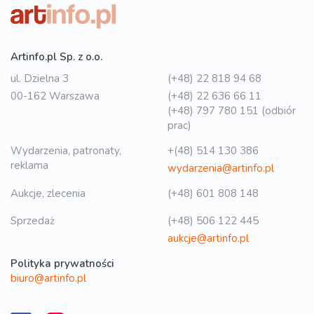
Artinfo.pl Sp. z o.o.
ul. Dzielna 3
(+48) 22 818 94 68
00-162 Warszawa
(+48) 22 636 66 11
(+48) 797 780 151 (odbiór
prac)
Wydarzenia, patronaty,
+(48) 514 130 386
reklama
wydarzenia@artinfo.pl
Aukcje, zlecenia
(+48) 601 808 148
Sprzedaż
(+48) 506 122 445
aukcje@artinfo.pl
Polityka prywatności
biuro@artinfo.pl