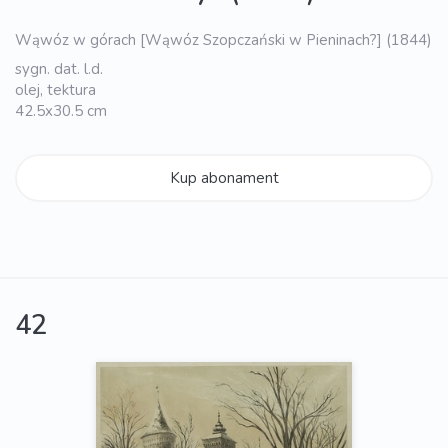
Wąwóz w górach [Wąwóz Szopczański w Pieninach?] (1844)
sygn. dat. l.d.
olej, tektura
42.5x30.5 cm
Kup abonament
42