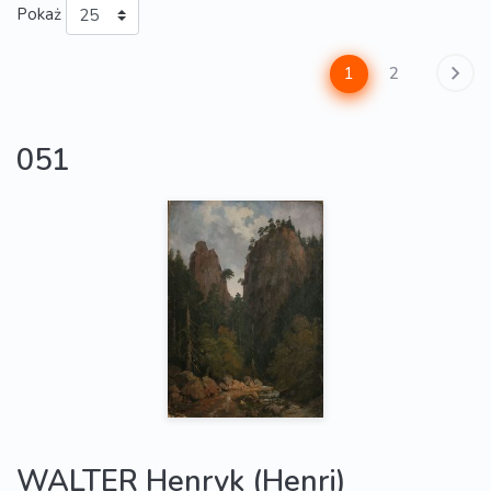
Pokaż
1
2
051
WALTER Henryk (Henri)