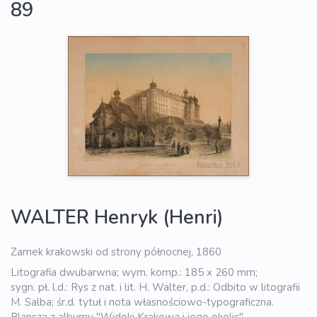
89
WALTER Henryk (Henri)
Zamek krakowski od strony północnej, 1860
Litografia dwubarwna; wym. komp.: 185 x 260 mm;
sygn. pł. l.d.: Rys z nat. i lit. H. Walter, p.d.: Odbito w litografii
M. Salba; śr.d. tytuł i nota własnościowo-typograficzna.
Plansza z albumu "Widoki Krakowa i jego okolic"...