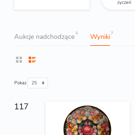
życzeń
0
7
Aukcje nadchodzące
Wyniki
Pokaż
117