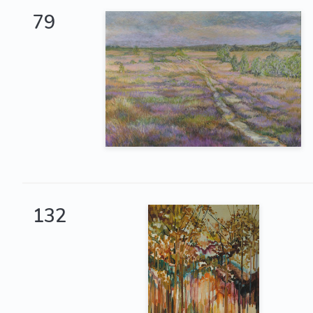
79
132