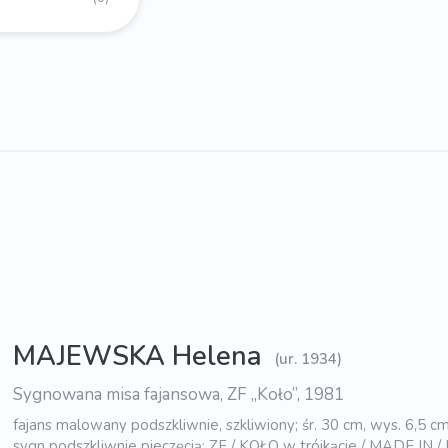
MAJEWSKA Helena
(ur. 1934)
Sygnowana misa fajansowa, ZF „Koło”, 1981
fajans malowany podszkliwnie, szkliwiony; śr. 30 cm, wys. 6,5 c
sygn podszkliwnie pieczęcią: ZF / KOŁO w trójkącie / MADE IN