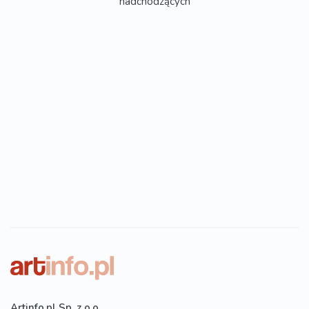
nadchodzących
Artinfo.pl Sp. z o.o.