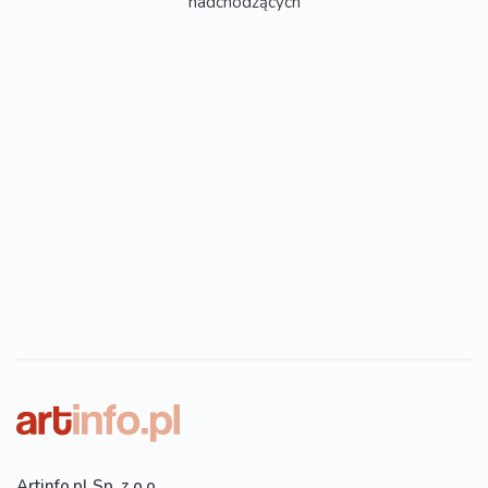
nadchodzących
Artinfo.pl Sp. z o.o.