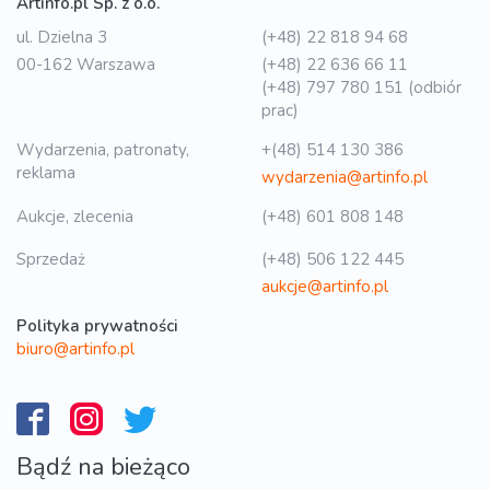
Artinfo.pl Sp. z o.o.
ul. Dzielna 3
(+48) 22 818 94 68
00-162 Warszawa
(+48) 22 636 66 11
(+48) 797 780 151 (odbiór
prac)
Wydarzenia, patronaty,
+(48) 514 130 386
reklama
wydarzenia@artinfo.pl
Aukcje, zlecenia
(+48) 601 808 148
Sprzedaż
(+48) 506 122 445
aukcje@artinfo.pl
Polityka prywatności
biuro@artinfo.pl
Bądź na bieżąco