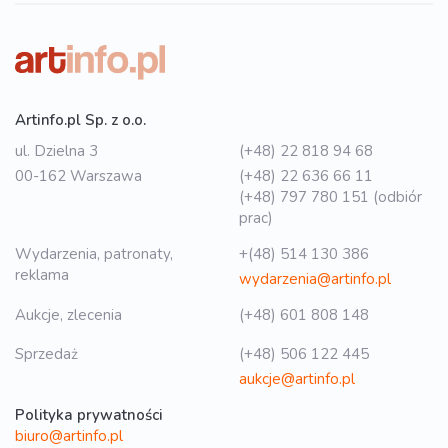
Artinfo.pl Sp. z o.o.
ul. Dzielna 3
(+48) 22 818 94 68
00-162 Warszawa
(+48) 22 636 66 11
(+48) 797 780 151 (odbiór
prac)
Wydarzenia, patronaty,
+(48) 514 130 386
reklama
wydarzenia@artinfo.pl
Aukcje, zlecenia
(+48) 601 808 148
Sprzedaż
(+48) 506 122 445
aukcje@artinfo.pl
Polityka prywatności
biuro@artinfo.pl