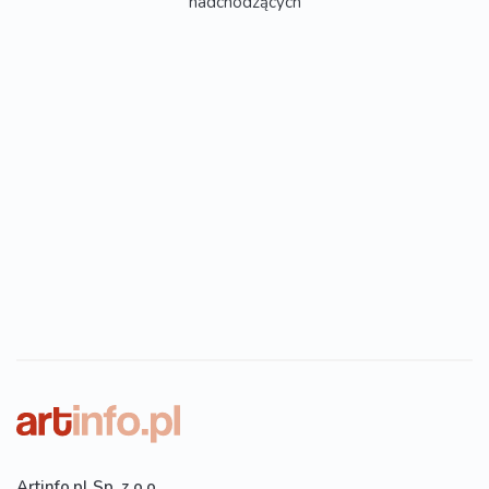
nadchodzących
Artinfo.pl Sp. z o.o.