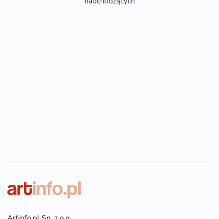
nadchodzących
Artinfo.pl Sp. z o.o.