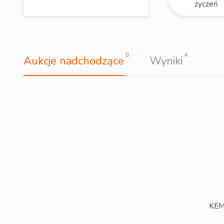
życzeń
0
4
Aukcje nadchodzące
Wyniki
KEMP