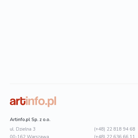
Artinfo.pl Sp. z o.o.
ul. Dzielna 3
(+48) 22 818 94 68
00-162 Warszawa
(+48) 22 636 66 11