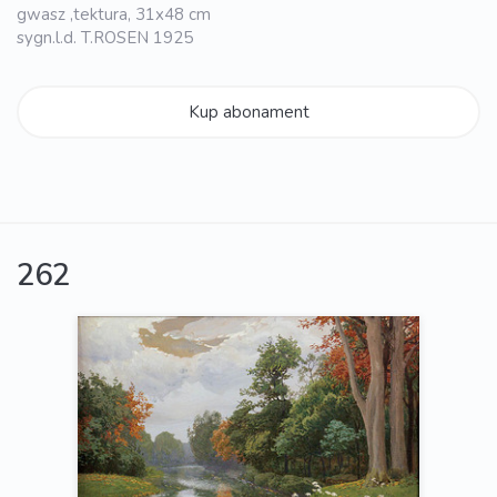
gwasz ,tektura, 31x48 cm
sygn.l.d. T.ROSEN 1925
Kup abonament
262