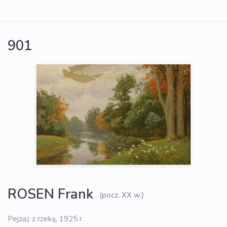
901
ROSEN Frank
(pocz. XX w.)
Pejzaż z rzeką, 1925 r.