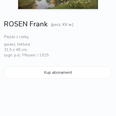
ROSEN Frank
(pocz. XX w.)
Pejzaż z rzeką
gwasz, tektura,
31,5 x 48 cm;
sygn. p.d.: FRosen. / 1925
Kup abonament