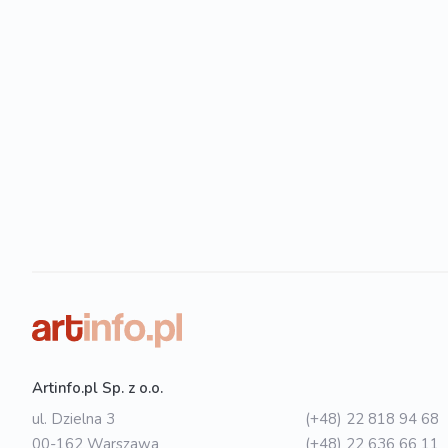
Artinfo.pl Sp. z o.o.
ul. Dzielna 3
(+48) 22 818 94 68
00-162 Warszawa
(+48) 22 636 66 11