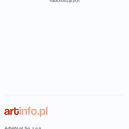
nadchodzących
Artinfo.pl Sp. z o.o.