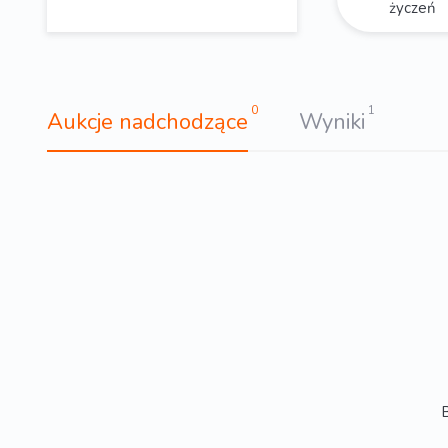
życzeń
0
1
Aukcje nadchodzące
Wyniki