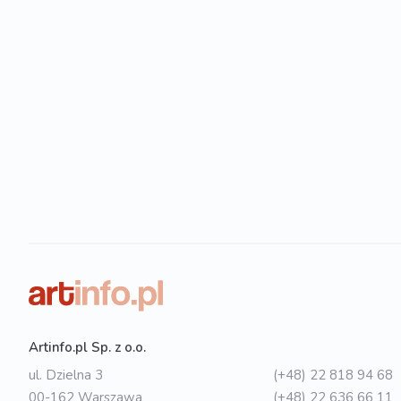
Artinfo.pl Sp. z o.o.
ul. Dzielna 3
(+48) 22 818 94 68
00-162 Warszawa
(+48) 22 636 66 11