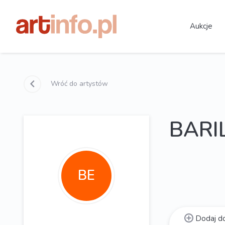
Aukcje
Wróć do artystów
BARI
BE
Dodaj do