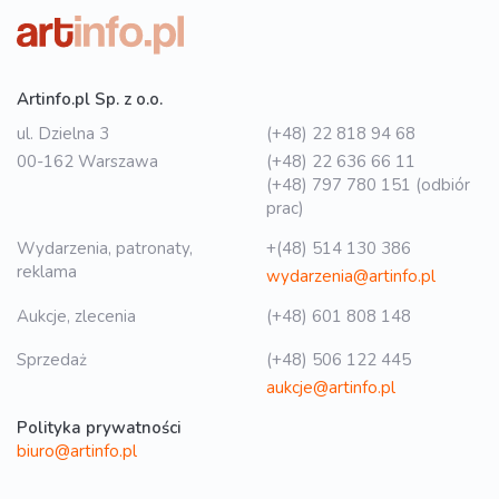
Artinfo.pl Sp. z o.o.
ul. Dzielna 3
(+48) 22 818 94 68
00-162 Warszawa
(+48) 22 636 66 11
(+48) 797 780 151 (odbiór
prac)
Wydarzenia, patronaty,
+(48) 514 130 386
reklama
wydarzenia@artinfo.pl
Aukcje, zlecenia
(+48) 601 808 148
Sprzedaż
(+48) 506 122 445
aukcje@artinfo.pl
Polityka prywatności
biuro@artinfo.pl