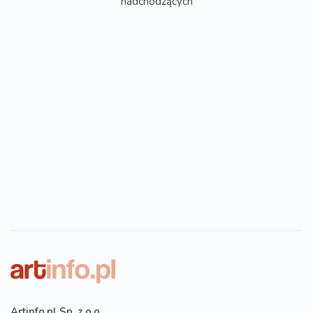
nadchodzących
Artinfo.pl Sp. z o.o.