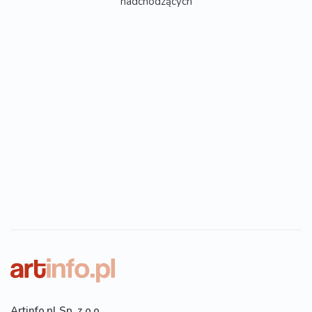
nadchodzących
Artinfo.pl Sp. z o.o.