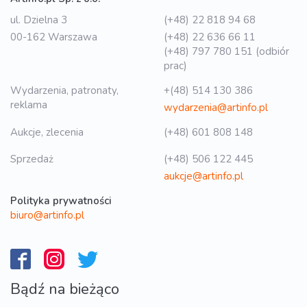
ul. Dzielna 3
(+48) 22 818 94 68
00-162 Warszawa
(+48) 22 636 66 11
(+48) 797 780 151 (odbiór
prac)
Wydarzenia, patronaty,
+(48) 514 130 386
reklama
wydarzenia@artinfo.pl
Aukcje, zlecenia
(+48) 601 808 148
Sprzedaż
(+48) 506 122 445
aukcje@artinfo.pl
Polityka prywatności
biuro@artinfo.pl
Bądź na bieżąco