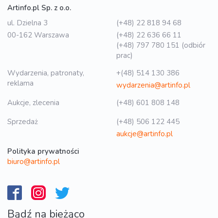
Artinfo.pl Sp. z o.o.
ul. Dzielna 3
(+48) 22 818 94 68
00-162 Warszawa
(+48) 22 636 66 11
(+48) 797 780 151 (odbiór
prac)
Wydarzenia, patronaty,
+(48) 514 130 386
reklama
wydarzenia@artinfo.pl
Aukcje, zlecenia
(+48) 601 808 148
Sprzedaż
(+48) 506 122 445
aukcje@artinfo.pl
Polityka prywatności
biuro@artinfo.pl
Bądź na bieżąco