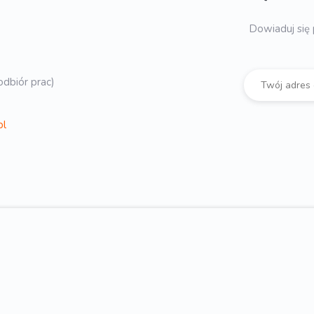
Dowiaduj się 
dbiór prac)
pl