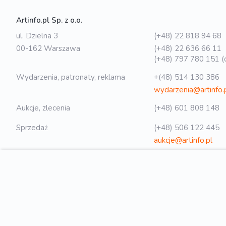
Artinfo.pl Sp. z o.o.
ul. Dzielna 3
(+48) 22 818 94 68
00-162 Warszawa
(+48) 22 636 66 11
(+48) 797 780 151 (o
Wydarzenia, patronaty, reklama
+(48) 514 130 386
wydarzenia@artinfo.
Aukcje, zlecenia
(+48) 601 808 148
Sprzedaż
(+48) 506 122 445
aukcje@artinfo.pl
Polityka prywatności
biuro@artinfo.pl