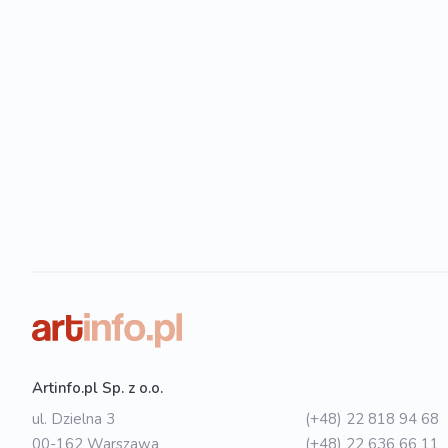
Artinfo.pl Sp. z o.o.
ul. Dzielna 3
(+48) 22 818 94 68
00-162 Warszawa
(+48) 22 636 66 11