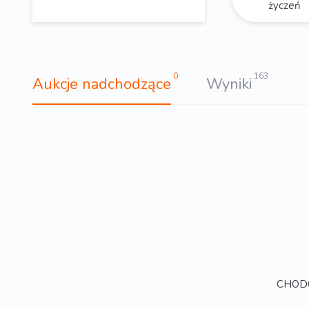
życzeń
0
163
Aukcje nadchodzące
Wyniki
CHODOW