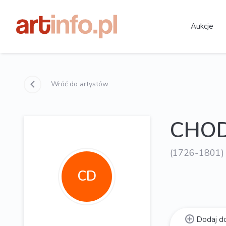
Aukcje
Wróć do artystów
CHOD
(1726-1801)
CD
Dodaj do