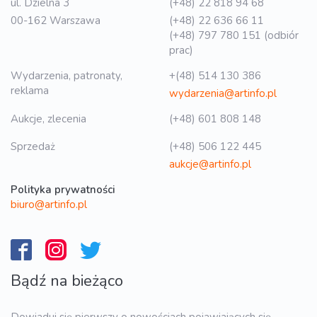
ul. Dzielna 3
(+48) 22 818 94 68
00-162 Warszawa
(+48) 22 636 66 11
(+48) 797 780 151 (odbiór
prac)
Wydarzenia, patronaty,
+(48) 514 130 386
reklama
wydarzenia@artinfo.pl
Aukcje, zlecenia
(+48) 601 808 148
Sprzedaż
(+48) 506 122 445
aukcje@artinfo.pl
Polityka prywatności
biuro@artinfo.pl
Bądź na bieżąco