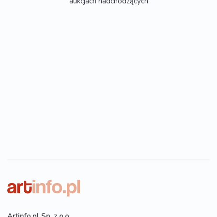
aukcjach nadchodzących
Artinfo.pl Sp. z o.o.