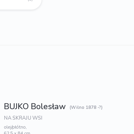
BUJKO Bolesław
(Wilno 1878 -?)
NA SKRAJU WSI
olej/płótno,
62,5 x 84 cm