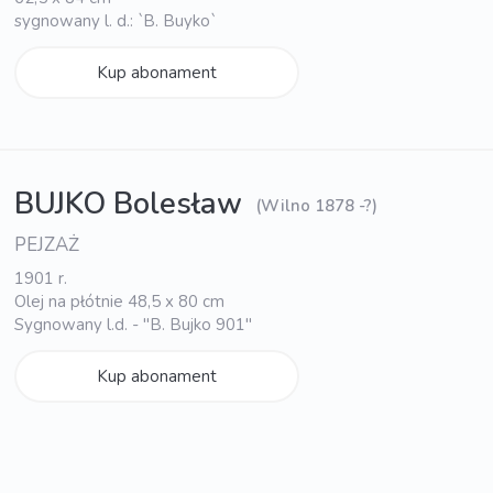
sygnowany l. d.: `B. Buyko`
Kup abonament
BUJKO Bolesław
(Wilno 1878 -?)
PEJZAŻ
1901 r.
Olej na płótnie 48,5 x 80 cm
Sygnowany l.d. - "B. Bujko 901"
Kup abonament