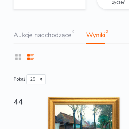
życzeń
0
2
Aukcje nadchodzące
Wyniki
Pokaż
44