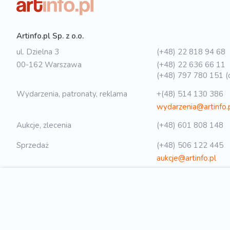
Artinfo.pl Sp. z o.o.
ul. Dzielna 3
(+48) 22 818 94 68
00-162 Warszawa
(+48) 22 636 66 11
(+48) 797 780 151 (o
Wydarzenia, patronaty, reklama
+(48) 514 130 386
wydarzenia@artinfo.
Aukcje, zlecenia
(+48) 601 808 148
Sprzedaż
(+48) 506 122 445
aukcje@artinfo.pl
Polityka prywatności
biuro@artinfo.pl