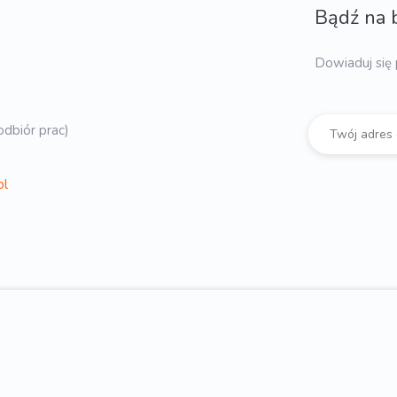
Bądź na 
Dowiaduj się 
dbiór prac)
pl