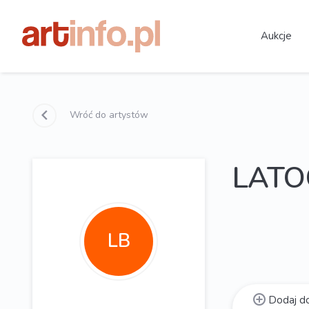
Aukcje
Wróć do artystów
LATO
LB
Dodaj do