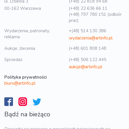
ul. Dzielna 3
(+48) 22 818 94 68
00-162 Warszawa
(+48) 22 636 66 11
(+48) 797 780 151 (odbiór
prac)
Wydarzenia, patronaty,
+(48) 514 130 386
reklama
wydarzenia@artinfo.pl
Aukcje, zlecenia
(+48) 601 808 148
Sprzedaż
(+48) 506 122 445
aukcje@artinfo.pl
Polityka prywatności
biuro@artinfo.pl
Bądź na bieżąco