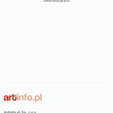
nadchodzących
Artinfo.pl Sp. z o.o.