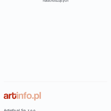
nadchodzących
Artinfo.pl Sp. z o.o.