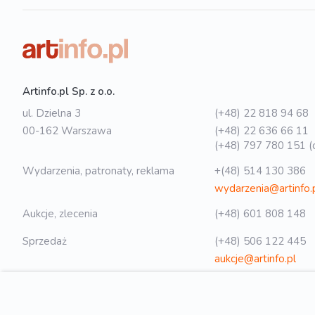
Artinfo.pl Sp. z o.o.
ul. Dzielna 3
(+48) 22 818 94 68
00-162 Warszawa
(+48) 22 636 66 11
(+48) 797 780 151 (o
Wydarzenia, patronaty, reklama
+(48) 514 130 386
wydarzenia@artinfo.
Aukcje, zlecenia
(+48) 601 808 148
Sprzedaż
(+48) 506 122 445
aukcje@artinfo.pl
Polityka prywatności
biuro@artinfo.pl