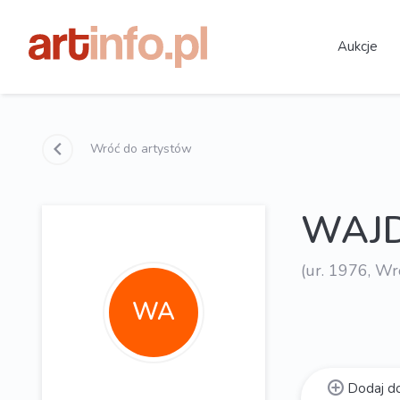
Aukcje
Wróć do artystów
WAJD
(ur. 1976, Wr
WA
Dodaj do