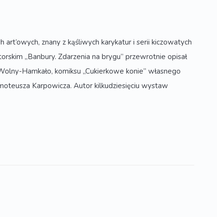
rt’owych, znany z kąśliwych karykatur i serii kiczowatych
rskim „Banbury. Zdarzenia na brygu” przewrotnie opisał
kę Wolny-Hamkało, komiksu „Cukierkowe konie” własnego
Tymoteusza Karpowicza. Autor kilkudziesięciu wystaw