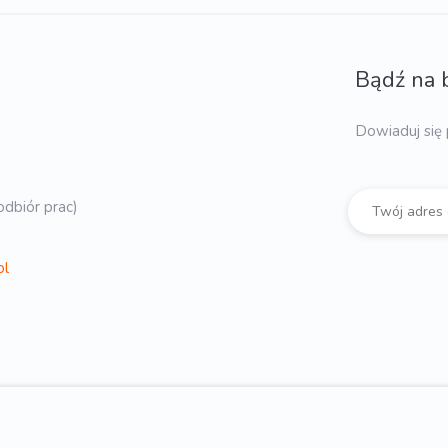
Bądź na 
Dowiaduj się 
dbiór prac)
pl