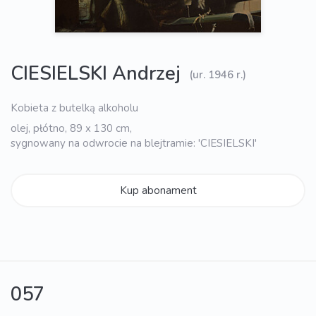
CIESIELSKI Andrzej
(ur. 1946 r.)
Kobieta z butelką alkoholu
olej, płótno, 89 x 130 cm,
sygnowany na odwrocie na blejtramie: 'CIESIELSKI'
Kup abonament
057