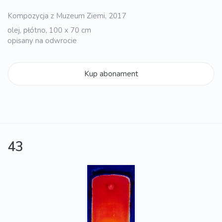
Kompozycja z Muzeum Ziemi, 2017
olej, płótno, 100 x 70 cm
opisany na odwrocie
Kup abonament
43