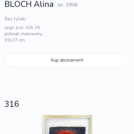
BLOCH Alina
(ur. 1956)
Bez tytułu
sygn. p.d.: A/B 24,
jedwab malowany,
93x37 cm
Kup abonament
316