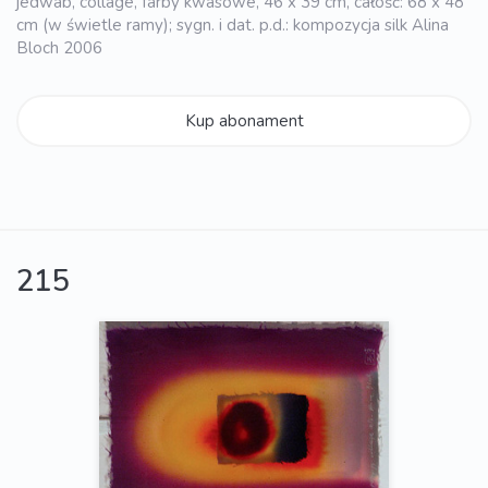
jedwab, collage, farby kwasowe, 46 x 39 cm, całość: 68 x 48
cm (w świetle ramy); sygn. i dat. p.d.: kompozycja silk Alina
Bloch 2006
Kup abonament
215