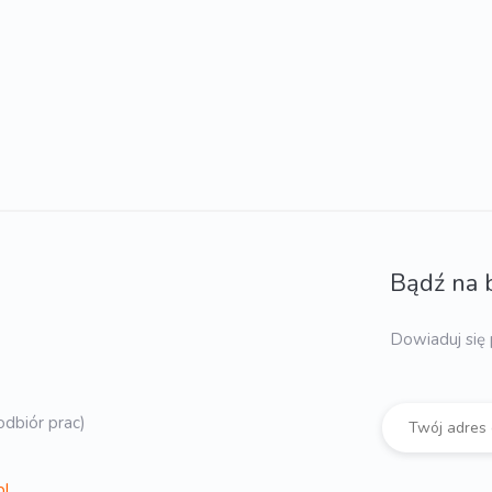
Bądź na 
Dowiaduj się 
dbiór prac)
pl