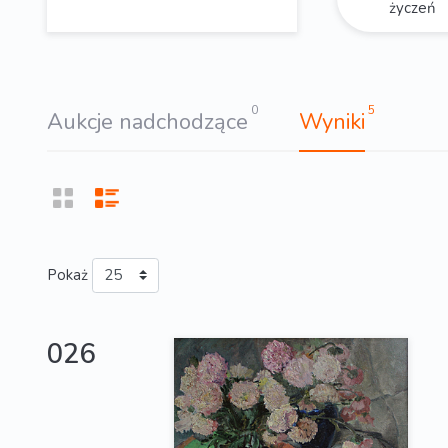
życzeń
0
5
Aukcje nadchodzące
Wyniki
Pokaż
026