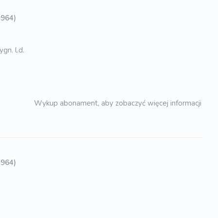
1964)
gn. l.d.
Wykup abonament, aby zobaczyć więcej informacji
1964)