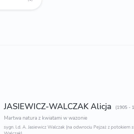
JASIEWICZ-WALCZAK Alicja
(1905 - 
Martwa natura z kwiatami w wazonie
sygn. l.d. A. Jasiewicz Walczak (na odwrociu Pejzaż z potokiem sy
Walczak)