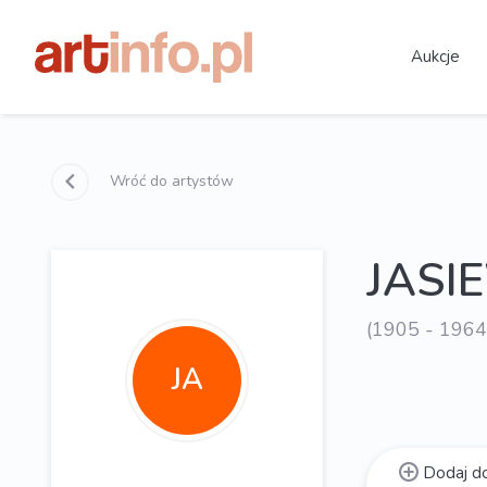
Aukcje
Wróć do artystów
JASI
(1905 - 1964
JA
Dodaj do