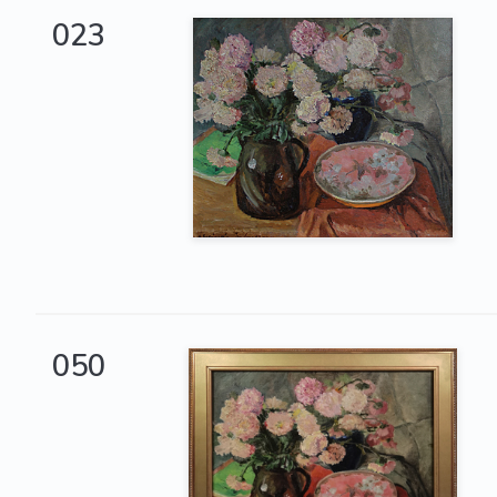
023
050