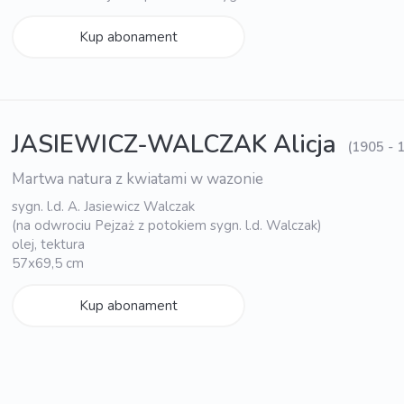
Kup abonament
JASIEWICZ-WALCZAK Alicja
(1905 - 
Martwa natura z kwiatami w wazonie
sygn. l.d. A. Jasiewicz Walczak
(na odwrociu Pejzaż z potokiem sygn. l.d. Walczak)
olej, tektura
57x69,5 cm
Kup abonament