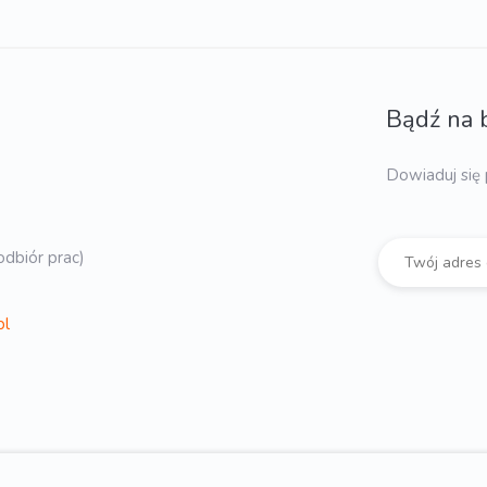
Bądź na 
Dowiaduj się 
dbiór prac)
pl