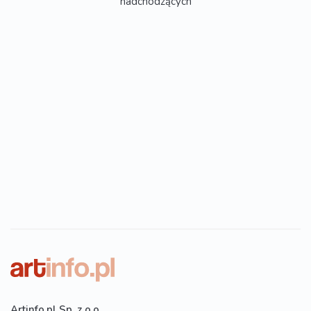
nadchodzących
Artinfo.pl Sp. z o.o.