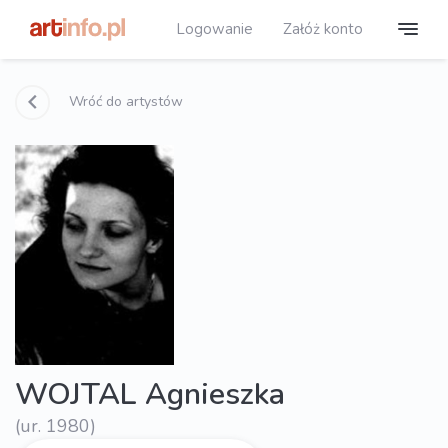
Logowanie
Załóż konto
Wróć do artystów
WOJTAL Agnieszka
(ur. 1980)