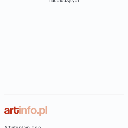
nadchodzących
Artinfo.pl Sp. z o.o.