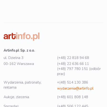
Artinfo.pl Sp. z o.o.
ul. Dzielna 3
(+48) 22 818 94 68
00-162 Warszawa
(+48) 22 636 66 11
(+48) 797 780 151 (odbiór
prac)
Wydarzenia, patronaty,
+(48) 514 130 386
reklama
wydarzenia@artinfo.pl
Aukcje, zlecenia
(+48) 601 808 148
Sprzedaż
(+48) 506 122 445