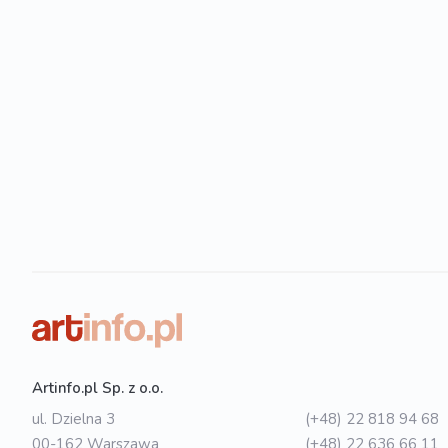
Artinfo.pl Sp. z o.o.
ul. Dzielna 3
(+48) 22 818 94 68
00-162 Warszawa
(+48) 22 636 66 11