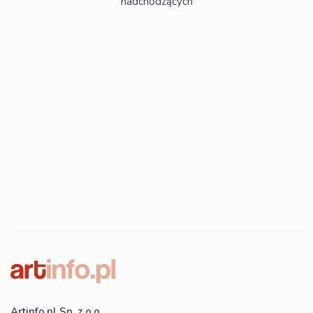
nadchodzących
Artinfo.pl Sp. z o.o.