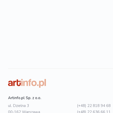
Artinfo.pl Sp. z o.o.
ul. Dzielna 3
(+48) 22 818 94 68
00-162 Warszawa
(+48) 22 636 66 11