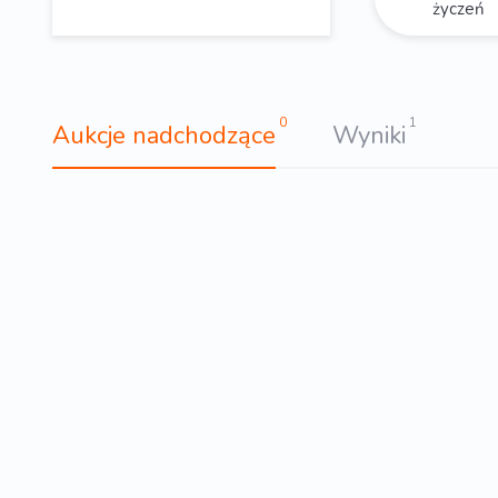
życzeń
0
1
Aukcje nadchodzące
Wyniki