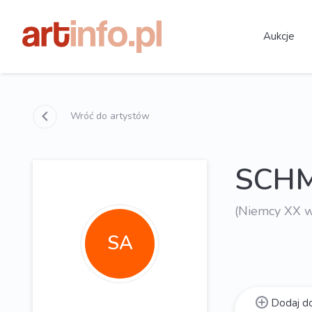
Aukcje
Wróć do artystów
SCHM
(Niemcy XX w
SA
Dodaj do