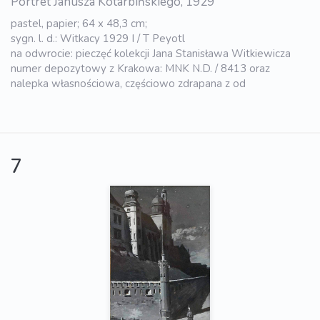
Portret Janusza Kotarbińskiego, 1929
pastel, papier; 64 x 48,3 cm;
sygn. l. d.: Witkacy 1929 I / T Peyotl
na odwrocie: pieczęć kolekcji Jana Stanisława Witkiewicza
numer depozytowy z Krakowa: MNK N.D. / 8413 oraz
nalepka własnościowa, częściowo zdrapana z od
7