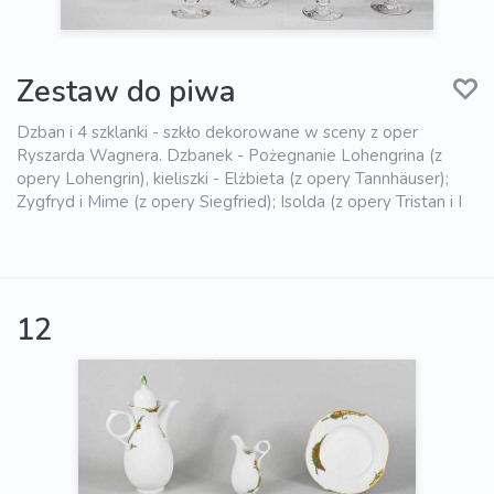
Zestaw do piwa
Dzban i 4 szklanki - szkło dekorowane w sceny z oper
Ryszarda Wagnera. Dzbanek - Pożegnanie Lohengrina (z
opery Lohengrin), kieliszki - Elżbieta (z opery Tannhäuser);
Zygfryd i Mime (z opery Siegfried); Isolda (z opery Tristan i I
12