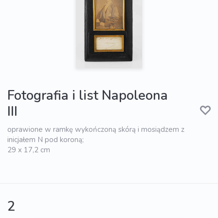
Fotografia i list Napoleona
III
oprawione w ramkę wykończoną skórą i mosiądzem z
inicjałem N pod koroną;
29 x 17,2 cm
2