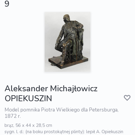
9
Aleksander Michajłowicz
OPIEKUSZIN
Model pomnika Piotra Wielkiego dla Petersburga,
1872 r.
brąz, 56 x 44 x 28,5 cm
sygn. l. d.: (na boku prostokątnej plinty): lepił A. Opiekuszin