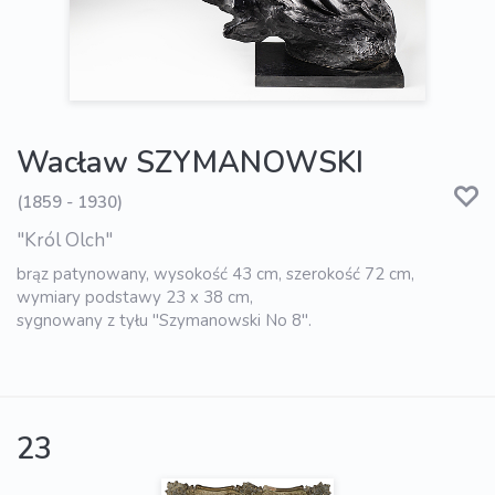
Wacław SZYMANOWSKI
(1859 - 1930)
"Król Olch"
brąz patynowany, wysokość 43 cm, szerokość 72 cm,
wymiary podstawy 23 x 38 cm,
sygnowany z tyłu "Szymanowski No 8".
23