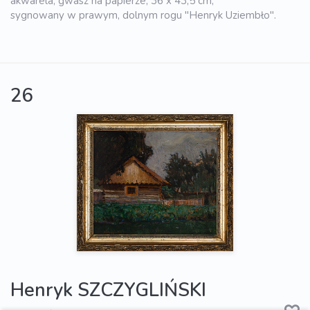
akwarela, gwasz na papierze, 36 x 43,5 cm,
sygnowany w prawym, dolnym rogu "Henryk Uziembło".
26
Henryk SZCZYGLIŃSKI