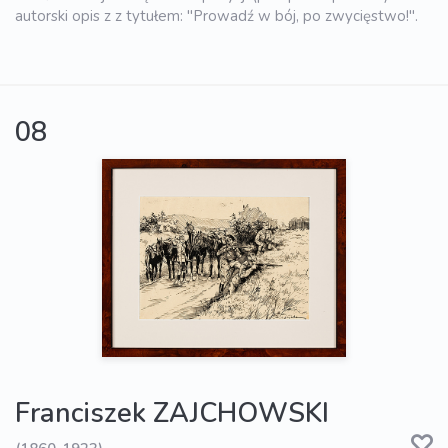
autorski opis z z tytułem: "Prowadź w bój, po zwycięstwo!".
08
Franciszek ZAJCHOWSKI