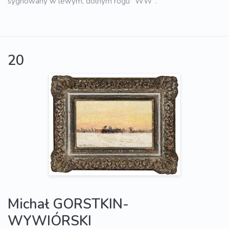
sygnowany w lewym, dolnym rogu "WW".
20
Michał GORSTKIN-
WYWIÓRSKI