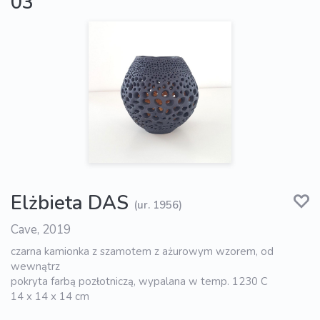
03
Elżbieta DAS
(ur. 1956)
Cave, 2019
czarna kamionka z szamotem z ażurowym wzorem, od
wewnątrz
pokryta farbą pozłotniczą, wypalana w temp. 1230 C
14 x 14 x 14 cm