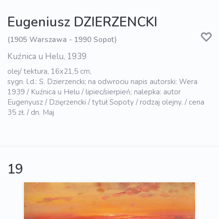
Eugeniusz DZIERZENCKI
(1905 Warszawa - 1990 Sopot)
Kuźnica u Helu, 1939
olej/ tektura, 16x21,5 cm,
sygn. l.d.: S. Dzierzencki; na odwrociu napis autorski: Wera
1939 / Kuźnica u Helu / lipiec/sierpień; nalepka: autor
Eugenyusz / Dzięrzencki / tytuł Sopoty / rodzaj olejny. / cena
35 zł. / dn. Maj
19