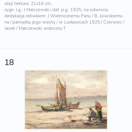
olej/ tektura, 21x16 cm,
sygn. l.g.: J Malczewski i dat. p.g.: 1925.; na odwrociu
dedykacja ołówkiem: J Wielmożnemu Panu / B...kowskiemu
na / pamiątkę jego wizyty / w Lusławicach 1925 / Czerwiec /
Jacek / Malczewski; widoczny f
18