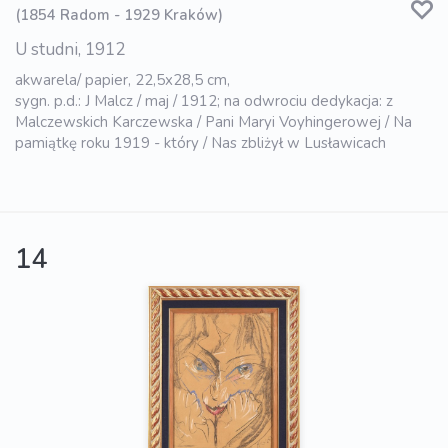
(1854 Radom - 1929 Kraków)
U studni, 1912
akwarela/ papier, 22,5x28,5 cm,
sygn. p.d.: J Malcz / maj / 1912; na odwrociu dedykacja: z
Malczewskich Karczewska / Pani Maryi Voyhingerowej / Na
pamiątkę roku 1919 - który / Nas zbliżył w Lusławicach
14