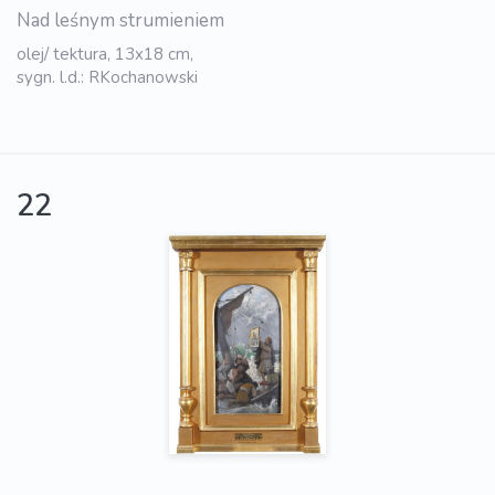
Nad leśnym strumieniem
olej/ tektura, 13x18 cm,
sygn. l.d.: RKochanowski
22