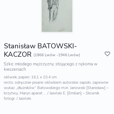
Stanisław BATOWSKI-
KACZOR
(1866 Lwów -1946 Lwów)
Szkic młodego mężczyzny, stojącego z rękoma w
kieszeniach
ołówek; papier; 16,1 x 10,4 cm
recto: odręcznie pisane ołówkiem autorskie zapiski, zapewne
wykaz „dłużników” Batowskiego m.in. Janowski [Stanisław] –
brzytwy, Maryn aparat … / Jasiński E. [Emilian] – Słownik
fotogr. / Jasiński