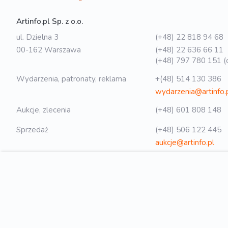
Artinfo.pl Sp. z o.o.
ul. Dzielna 3
(+48) 22 818 94 68
00-162 Warszawa
(+48) 22 636 66 11
(+48) 797 780 151 (o
Wydarzenia, patronaty, reklama
+(48) 514 130 386
wydarzenia@artinfo.
Aukcje, zlecenia
(+48) 601 808 148
Sprzedaż
(+48) 506 122 445
aukcje@artinfo.pl
Polityka prywatności
biuro@artinfo.pl