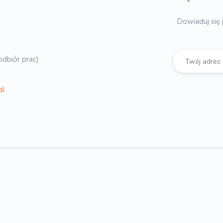
Dowiaduj się 
dbiór prac)
pl