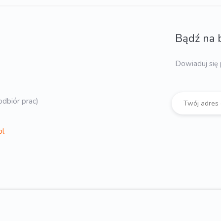
Bądź na 
Dowiaduj się 
dbiór prac)
pl