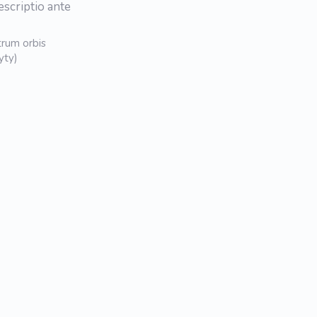
escriptio ante
trum orbis
yty)