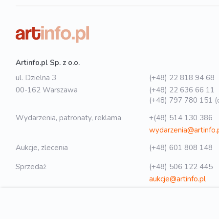
Artinfo.pl Sp. z o.o.
ul. Dzielna 3
(+48) 22 818 94 68
00-162 Warszawa
(+48) 22 636 66 11
(+48) 797 780 151 (o
Wydarzenia, patronaty, reklama
+(48) 514 130 386
wydarzenia@artinfo.
Aukcje, zlecenia
(+48) 601 808 148
Sprzedaż
(+48) 506 122 445
aukcje@artinfo.pl
Polityka prywatności
biuro@artinfo.pl