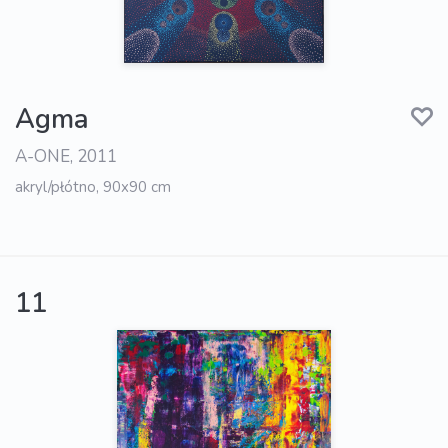
Agma
A-ONE, 2011
akryl/płótno, 90x90 cm
11