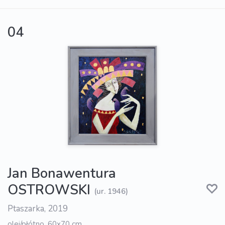
04
Jan Bonawentura
OSTROWSKI
(ur. 1946)
Ptaszarka, 2019
olej/płótno, 60x70 cm