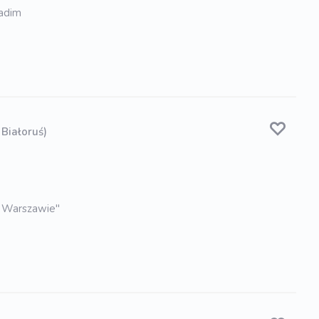
Vadim
 Białoruś)
w Warszawie"