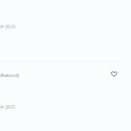
tch 2022
 Białoruś)
tch 2021,