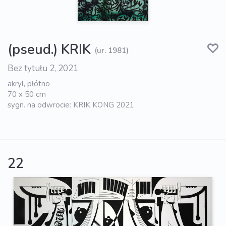
(pseud.) KRIK
(ur. 1981)
Bez tytułu 2, 2021
akryl, płótno
70 x 50 cm
sygn. na odwrocie: KRIK KONG 2021
22