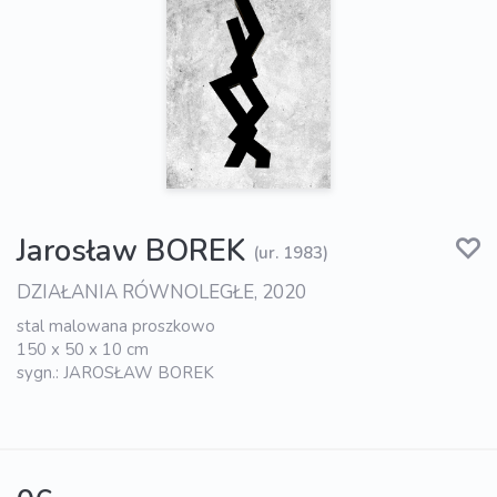
Jarosław BOREK
(ur. 1983)
DZIAŁANIA RÓWNOLEGŁE, 2020
stal malowana proszkowo
150 x 50 x 10 cm
sygn.: JAROSŁAW BOREK