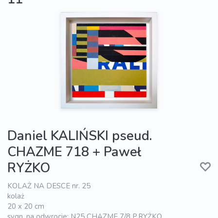
Daniel KALIŃSKI pseud.
CHAZME 718 + Paweł
RYŻKO
KOLAŻ NA DESCE nr. 25
kolaż
20 x 20 cm
sygn. na odwrocie: N25 CHAZME 7/8 P.RYŻKO