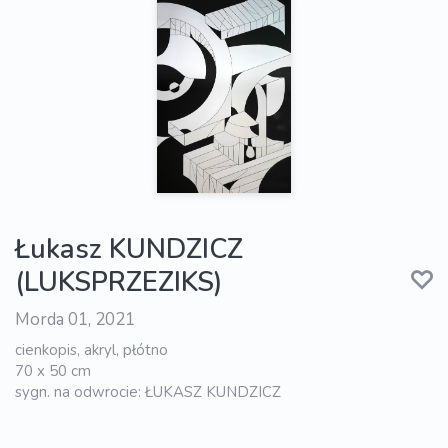
Łukasz KUNDZICZ
(LUKSPRZEZIKS)
Morda 01, 2021
cienkopis, akryl, płótno
70 x 50 cm
sygn. na odwrocie: ŁUKASZ KUNDZICZ