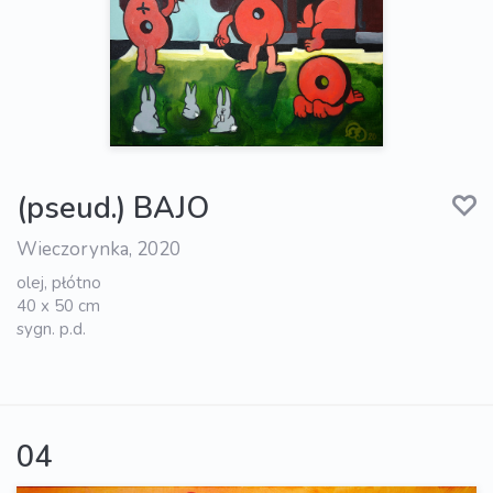
(pseud.) BAJO
Wieczorynka, 2020
olej, płótno
40 x 50 cm
sygn. p.d.
04