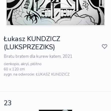
Łukasz KUNDZICZ
(LUKSPRZEZIKS)
Bratu bratem dla kurew katem, 2021
cienkopis, akryl, płótno
60 x 120 cm
sygn. na odwrocie: ŁUKASZ KUNDZICZ
23