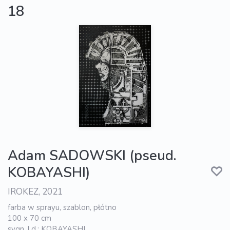
18
Adam SADOWSKI (pseud.
KOBAYASHI)
IROKEZ, 2021
farba w sprayu, szablon, płótno
100 x 70 cm
sygn. l.d.: KOBAYASHI