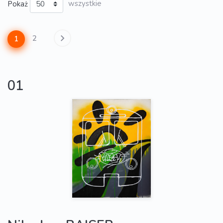
Pokaż
wszystkie
2
1
01