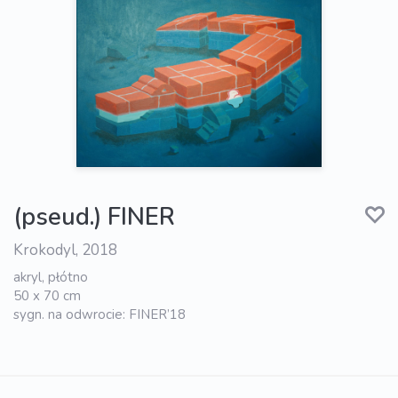
(pseud.) FINER
Krokodyl, 2018
akryl, płótno
50 x 70 cm
sygn. na odwrocie: FINER’18