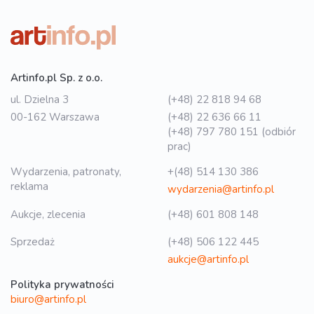
Artinfo.pl Sp. z o.o.
ul. Dzielna 3
(+48) 22 818 94 68
00-162 Warszawa
(+48) 22 636 66 11
(+48) 797 780 151 (odbiór
prac)
Wydarzenia, patronaty,
+(48) 514 130 386
reklama
wydarzenia@artinfo.pl
Aukcje, zlecenia
(+48) 601 808 148
Sprzedaż
(+48) 506 122 445
aukcje@artinfo.pl
Polityka prywatności
biuro@artinfo.pl